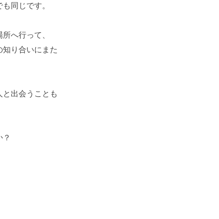
でも同じです。
場所へ行って、
の知り合いにまた
人と出会うことも
か？