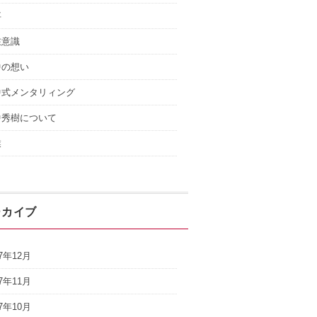
事
在意識
中の想い
中式メンタリィング
中秀樹について
業
ーカイブ
17年12月
17年11月
17年10月