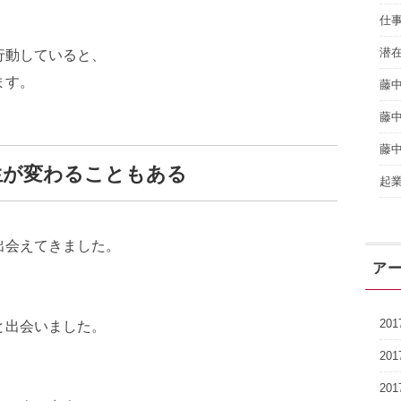
仕
潜
行動していると、
ます。
藤
藤
藤
生が変わることもある
起
出会えてきました。
ア
20
と出会いました。
20
20