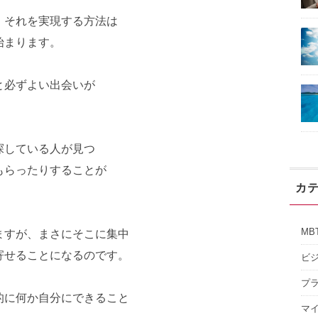
、それを実現する方法は
始まります。
と必ずよい出会いが
探している人が見つ
もらったりすることが
カ
MB
ますが、まさにそこに集中
寄せることになるのです。
ビ
プ
的に何か自分にできること
マ