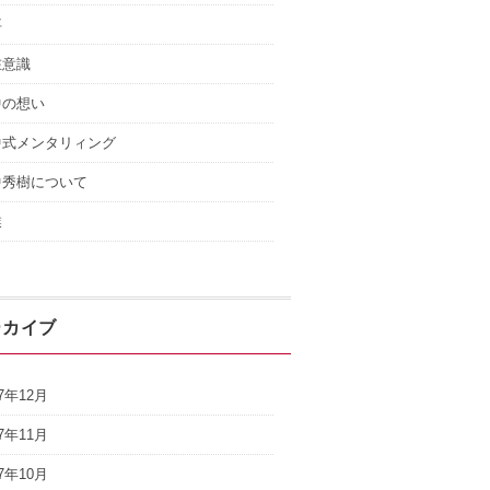
事
在意識
中の想い
中式メンタリィング
中秀樹について
業
ーカイブ
17年12月
17年11月
17年10月