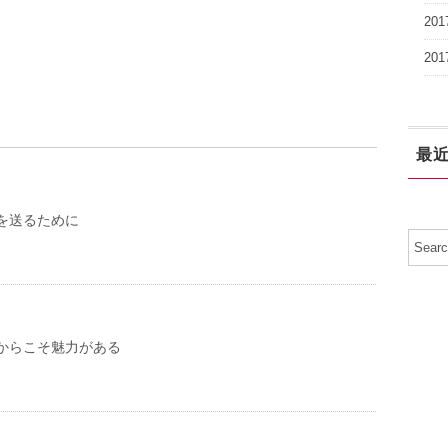
20
20
最
を送るために
からこそ魅力がある