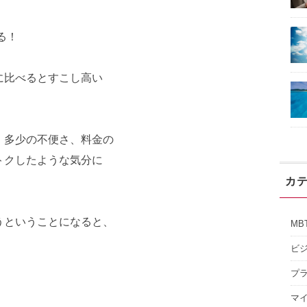
る！
に比べるとすこし高い
、多少の不便さ、料金の
トクしたような気分に
カ
うということになると、
MB
」
ビ
プ
マ