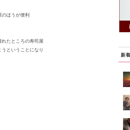
屋のほうが便利
離れたところの寿司屋
ようということになり
新
！