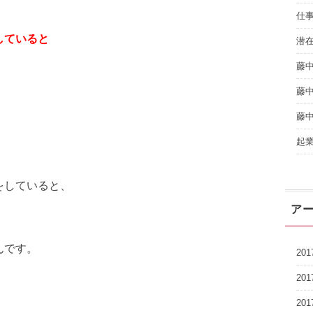
仕
していると
潜
藤
藤
藤
起
をしていると、
ア
んです。
20
20
20