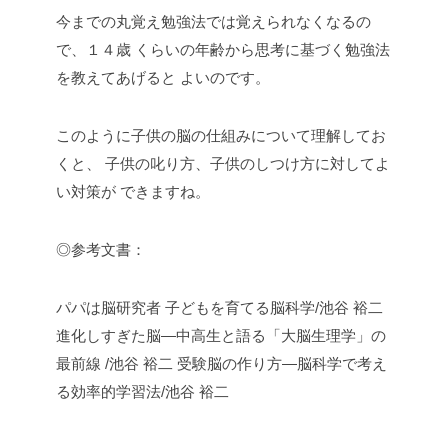
今までの丸覚え勉強法では覚えられなくなるの
で、１４歳
くらいの年齢から思考に基づく勉強法
を教えてあげると
よいのです。
このように子供の脳の仕組みについて理解してお
くと、
子供の叱り方、子供のしつけ方に対してよ
い対策が
できますね。
◎参考文書：
パパは脳研究者 子どもを育てる脳科学/池谷 裕二
進化しすぎた脳―中高生と語る「大脳生理学」の
最前線
/池谷 裕二
受験脳の作り方―脳科学で考え
る効率的学習法/池谷 裕二