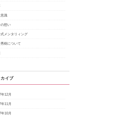
事
在意識
中の想い
中式メンタリィング
中秀樹について
業
ーカイブ
17年12月
17年11月
17年10月