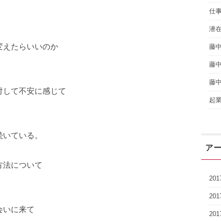
仕
潜
変えたらいいのか
藤
藤
藤
対して不安に感じて
起
続いている。
ア
方法について
20
。
20
会いに来て
20