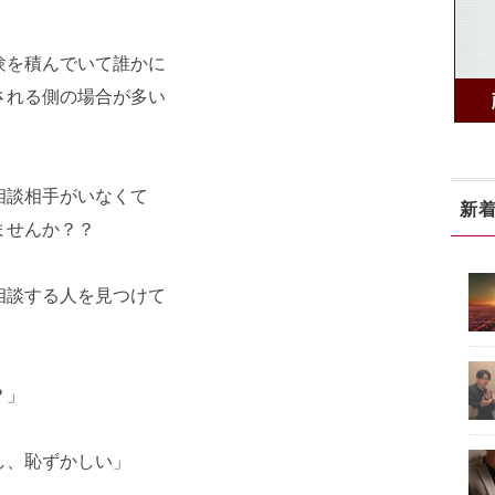
験を積んでいて誰かに
される側の場合が多い
相談相手がいなくて
新
ませんか？？
相談する人を見つけて
？」
し、恥ずかしい」