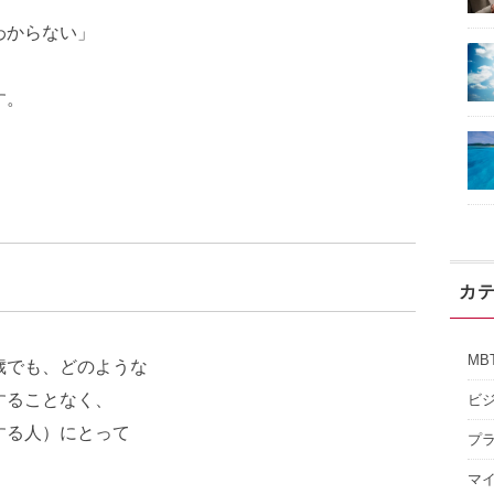
わからない」
す。
カ
MB
歳でも、どのような
することなく、
ビ
する人）にとって
プ
。
マ