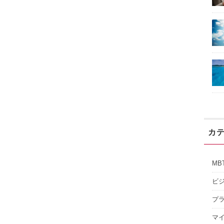
カ
MB
ビ
プ
マ