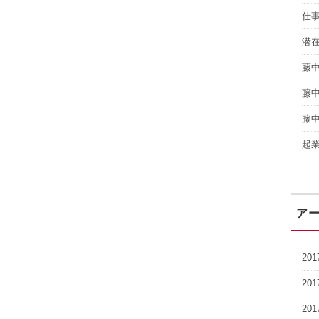
仕
潜
藤
藤
藤
起
ア
20
20
20