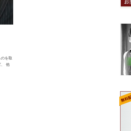
ものを取
、 他