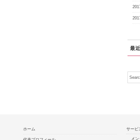
20
20
最
ホーム
サービ
メン
代表プロフィール