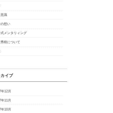
事
在意識
中の想い
中式メンタリィング
中秀樹について
業
ーカイブ
17年12月
17年11月
17年10月